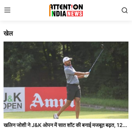
Login
Register
खेल
Home
Contact
देश-दुनिया
जन-मंच
जन-विचार
ख़बर हटके
खलिन जोशी ने J&K ओपन में सात शॉट की बनाई मजबूत बढ़त, 12...
टेक्नोलॉजी