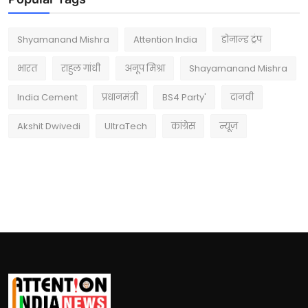
Shyamanand Mishra
Attention India
डोनाल्ड ट्रंप
भारत
राहुल गांधी
अनूप मिश्रा
Shayamanand Mishra
India Cement
प्रधानमंत्री
BS4 Party'
दानवी
Akshit Dwivedi
UltraTech
कांग्रेस
न्यूज़