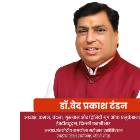
राजनीति
क्राइम
खेल
न्यूज़
एंटरटेनमेंट
Gallery
हिंदी